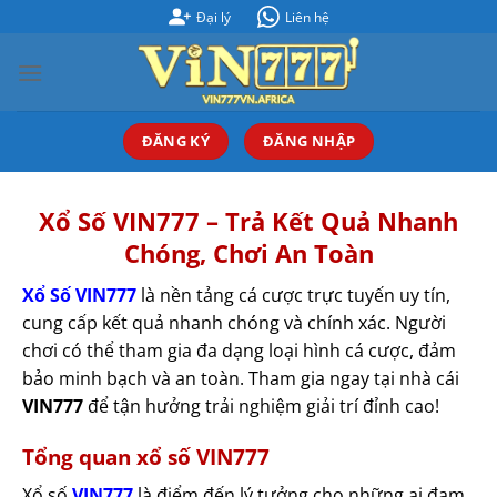
Bỏ
Đại lý
Liên hệ
qua
nội
dung
ĐĂNG KÝ
ĐĂNG NHẬP
Xổ Số VIN777 – Trả Kết Quả Nhanh
Chóng, Chơi An Toàn
Xổ Số VIN777
là nền tảng cá cược trực tuyến uy tín,
cung cấp kết quả nhanh chóng và chính xác. Người
chơi có thể tham gia đa dạng loại hình cá cược, đảm
bảo minh bạch và an toàn. Tham gia ngay tại nhà cái
VIN777
để tận hưởng trải nghiệm giải trí đỉnh cao!
Tổng quan xổ số VIN777
Xổ số
VIN777
là điểm đến lý tưởng cho những ai đam