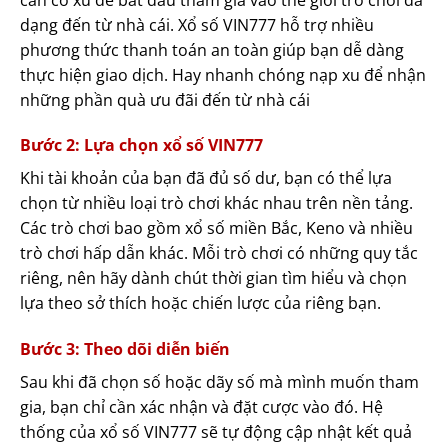
dạng đến từ nhà cái. Xổ số VIN777 hỗ trợ nhiều
phương thức thanh toán an toàn giúp bạn dễ dàng
thực hiện giao dịch. Hay nhanh chóng nạp xu để nhận
những phần quà ưu đãi đến từ nhà cái
Bước 2: Lựa chọn xổ số VIN777
Khi tài khoản của bạn đã đủ số dư, bạn có thể lựa
chọn từ nhiều loại trò chơi khác nhau trên nền tảng.
Các trò chơi bao gồm xổ số miền Bắc, Keno và nhiều
trò chơi hấp dẫn khác. Mỗi trò chơi có những quy tắc
riêng, nên hãy dành chút thời gian tìm hiểu và chọn
lựa theo sở thích hoặc chiến lược của riêng bạn.
Bước 3: Theo dõi diễn biến
Sau khi đã chọn số hoặc dãy số mà mình muốn tham
gia, bạn chỉ cần xác nhận và đặt cược vào đó. Hệ
thống của xổ số VIN777 sẽ tự động cập nhật kết quả