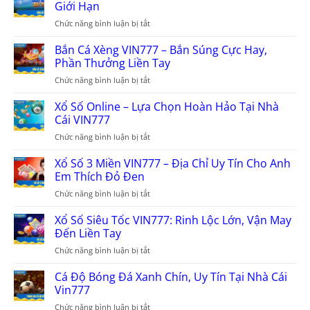
Long
Giới Hạn
Vương
Chức năng bình luận bị tắt
ở
–
Bắn
Trải
Cá
Bắn Cá Xèng VIN777 – Bắn Súng Cực Hay,
Nghiệm
Online
Phần Thưởng Liền Tay
Bắn
Tại
Súng
Chức năng bình luận bị tắt
ở
VIN777
Cực
Bắn
–
Hay
Cá
Xổ Số Online – Lựa Chọn Hoàn Hảo Tại Nhà
Trải
Dưới
Xèng
Cái VIN777
Nghiệm
Biển
VIN777
Không
Chức năng bình luận bị tắt
ở
–
Giới
Xổ
Bắn
Hạn
Số
Xổ Số 3 Miền VIN777 – Địa Chỉ Uy Tín Cho Anh
Súng
Online
Em Thích Đỏ Đen
Cực
–
Hay,
Chức năng bình luận bị tắt
ở
Lựa
Phần
Xổ
Chọn
Thưởng
Số
Xổ Số Siêu Tốc VIN777: Rinh Lộc Lớn, Vận May
Hoàn
Liền
3
Đến Liền Tay
Hảo
Tay
Miền
Tại
Chức năng bình luận bị tắt
ở
VIN777
Nhà
Xổ
–
Cái
Số
Cá Độ Bóng Đá Xanh Chín, Uy Tín Tại Nhà Cái
Địa
VIN777
Siêu
Vin777
Chỉ
Tốc
Uy
Chức năng bình luận bị tắt
ở
VIN777: