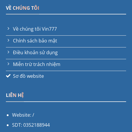
VỀ CHÚNG TÔI
Về chúng tôi Vin777
Chính sách bảo mật
Điều khoản sử dụng
Miễn trừ trách nhiệm
Sơ đồ website
LIÊN HỆ
Website: /
SDT: 0352188944