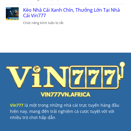
Tín
Cá
Rinh
Cho
Độ
Kèo Nhà Cái Xanh Chín, Thưởng Lớn Tại Nhà
Lộc
Anh
Bóng
Cái Vin777
Lớn,
Em
Đá
Vận
Thích
Chức năng bình luận bị tắt
ở
Xanh
May
Đỏ
Kèo
Chín,
Đến
Đen
Nhà
Uy
Liền
Cái
Tín
Tay
Xanh
Tại
Chín,
Nhà
Thưởng
Cái
Lớn
Vin777
Tại
Nhà
Cái
Vin777
Vin777
là một trong những nhà cái trực tuyến hàng đầu
hiện nay, mang đến trải nghiệm cá cược tuyệt vời với
nhiều trò chơi hấp dẫn