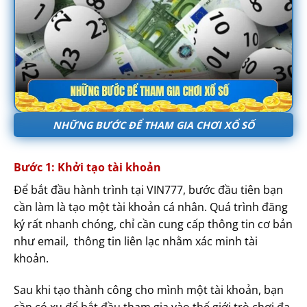
NHỮNG BƯỚC ĐỂ THAM GIA CHƠI XỔ SỐ
Bước 1: Khởi tạo tài khoản
Để bắt đầu hành trình tại VIN777, bước đầu tiên bạn
cần làm là tạo một tài khoản cá nhân. Quá trình đăng
ký rất nhanh chóng, chỉ cần cung cấp thông tin cơ bản
như email, thông tin liên lạc nhằm xác minh tài
khoản.
Sau khi tạo thành công cho mình một tài khoản, bạn
cần có xu để bắt đầu tham gia vào thế giới trò chơi đa