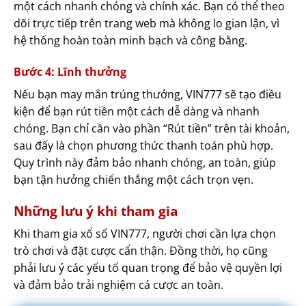
một cách nhanh chóng và chính xác. Bạn có thể theo
dõi trực tiếp trên trang web mà không lo gian lận, vì
hệ thống hoàn toàn minh bạch và công bằng.
Bước 4: Lĩnh thưởng
Nếu bạn may mắn trúng thưởng, VIN777 sẽ tạo điều
kiện để bạn rút tiền một cách dễ dàng và nhanh
chóng. Bạn chỉ cần vào phần “Rút tiền” trên tài khoản,
sau đấy là chọn phương thức thanh toán phù hợp.
Quy trình này đảm bảo nhanh chóng, an toàn, giúp
bạn tận hưởng chiến thắng một cách trọn vẹn.
Những lưu ý khi tham gia
Khi tham gia xổ số VIN777, người chơi cần lựa chọn
trò chơi và đặt cược cẩn thận. Đồng thời, họ cũng
phải lưu ý các yếu tố quan trọng để bảo vệ quyền lợi
và đảm bảo trải nghiệm cá cược an toàn.