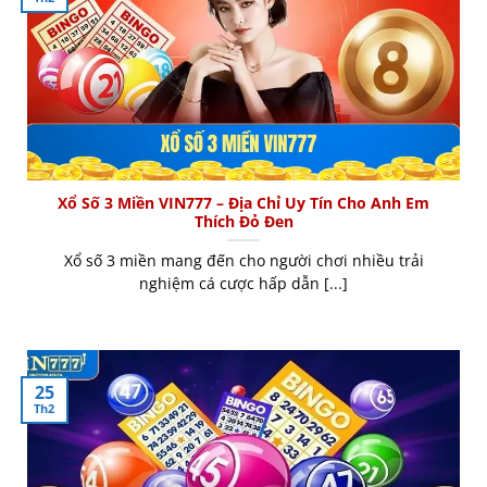
Xổ Số 3 Miền VIN777 – Địa Chỉ Uy Tín Cho Anh Em
Thích Đỏ Đen
Xổ số 3 miền mang đến cho người chơi nhiều trải
nghiệm cá cược hấp dẫn [...]
25
Th2