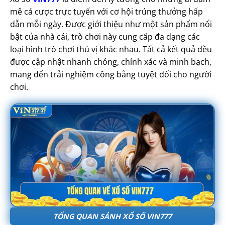
mê cá cược trực tuyến với cơ hội trúng thưởng hấp
dẫn mỗi ngày. Được giới thiệu như một sản phẩm nổi
bật của nhà cái, trò chơi này cung cấp đa dạng các
loại hình trò chơi thú vị khác nhau. Tất cả kết quả đều
được cập nhật nhanh chóng, chính xác và minh bạch,
mang đến trải nghiệm công bằng tuyệt đối cho người
chơi.
TỔNG QUAN SẢNH XỔ SỐ VIN777