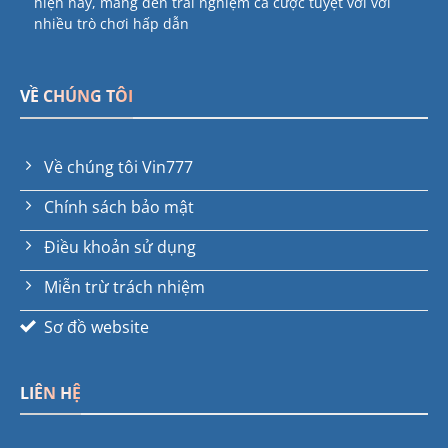
hiện nay, mang đến trải nghiệm cá cược tuyệt vời với
nhiều trò chơi hấp dẫn
VỀ CHÚNG TÔI
Về chúng tôi Vin777
Chính sách bảo mật
Điều khoản sử dụng
Miễn trừ trách nhiệm
Sơ đồ website
LIÊN HỆ