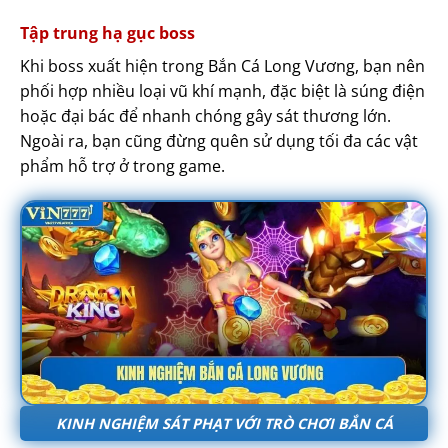
Tập trung hạ gục boss
Khi boss xuất hiện trong Bắn Cá Long Vương, bạn nên
phối hợp nhiều loại vũ khí mạnh, đặc biệt là súng điện
hoặc đại bác để nhanh chóng gây sát thương lớn.
Ngoài ra, bạn cũng đừng quên sử dụng tối đa các vật
phẩm hỗ trợ ở trong game.
KINH NGHIỆM SÁT PHẠT VỚI TRÒ CHƠI BẮN CÁ