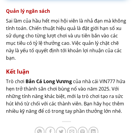
Quản lý ngân sách
Sai lầm của hầu hết mọi hội viên là nhả đạn mà không
tính toán. Chiến thuật hiệu quả là đặt giới hạn số xu
sử dụng cho từng lượt chơi và ưu tiên bắn vào các
mục tiêu có tỷ lệ thưởng cao. Việc quản lý chặt chẽ
này là yếu tố quyết định tới khoản lợi nhuận của các
bạn.
Kết luận
Trò chơi
Bắn Cá Long Vương
của nhà cái VIN777 hứa
hẹn trở thành sân chơi bùng nổ vào năm 2025. Với
những tính năng khác biệt, mới lạ trò chơi tạo ra sức
hút khó từ chối với các thành viên. Bạn hãy học thêm
nhiều kỹ năng để có trong tay phần thưởng lớn nhé.