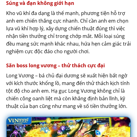
Súng và đạn không giới hạn
Kho vũ khí đa dạng là thế mạnh, phương tiện hỗ trợ
anh em chiến thắng cực nhanh. Chỉ cần anh em chọn
lựa vũ khí hợp lý, xây dựng chiến thuật đúng thì việc
nhận tiền thưởng chỉ trong chớp mắt. Mỗi loại súng
đều mang sức mạnh khác nhau, hứa hẹn cảm giác trải
nghiệm cực độc đáo cho người chơi.
Săn boss long vương – thử thách cực đại
Long Vương – bá chủ đại dương sẽ xuất hiện bất ngờ
với kích thước khổng lồ, mang đến thử thách kịch tính
tột độ cho anh em. Hạ gục Long Vương không chỉ là
chiến công oanh liệt mà còn khẳng định bản lĩnh, kỹ
thuật của bạn cũng như mang về số tiền thưởng lớn.