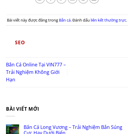
Bài viết này được đăng trong
Bắn cá
. Đánh dấu
liên kết thường trực
.
SEO
Bắn Cá Online Tại VIN777 –
Trải Nghiệm Không Giới
Hạn
BÀI VIẾT MỚI
Bắn Cá Long Vương – Trải Nghiệm Bắn Súng
Cực Hay Dưới Biển