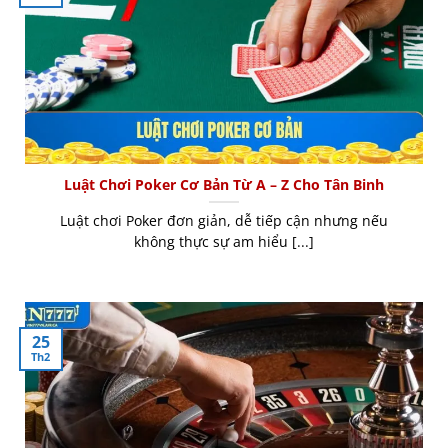
Luật Chơi Poker Cơ Bản Từ A – Z Cho Tân Binh
Luật chơi Poker đơn giản, dễ tiếp cận nhưng nếu
không thực sự am hiểu [...]
25
Th2