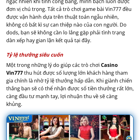
ngạc nhiên khi tính công bằng, minh bạch luôn được
đơn vị chú trọng. Tất cả trò chơi game bài Vin777 đều
được vận hành dựa trên thuật toán ngẫu nhiên,
không có bất kì sự can thiệp nào của con người. Do
dods, bạn sẽ không cần lo lắng gặp phải tình trạng
dàn xếp hay gian lận kết quả tại đây.
Tỷ lệ thưởng siêu cuốn
Một trong những lý do giúp các trò chơi
Casino
Vin777
thu hút được số lượng lớn khách hàng tham
gia chính là nhờ tỷ lệ thưởng hấp dẫn. Khi giành chiến
thắng bạn sẽ có thể nhận được số tiền thưởng rất lớn,
càng đầu tư mạnh tay, lợi nhuận thu về sẽ càng
khủng.