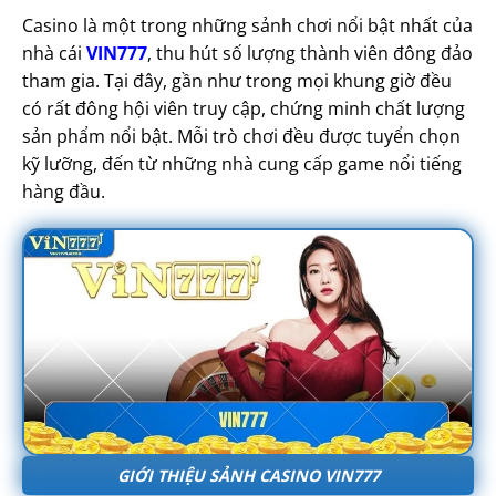
Casino là một trong những sảnh chơi nổi bật nhất của
nhà cái
VIN777
, thu hút số lượng thành viên đông đảo
tham gia. Tại đây, gần như trong mọi khung giờ đều
có rất đông hội viên truy cập, chứng minh chất lượng
sản phẩm nổi bật. Mỗi trò chơi đều được tuyển chọn
kỹ lưỡng, đến từ những nhà cung cấp game nổi tiếng
hàng đầu.
GIỚI THIỆU SẢNH CASINO VIN777