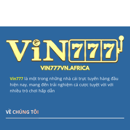
Kèo
Chín,
Đến
Đen
Nhà
Uy
Liền
Cái
Tín
Tay
Xanh
Tại
Chín,
Nhà
Thưởng
Cái
Lớn
Vin777
Tại
Nhà
Cái
Vin777
Vin777
là một trong những nhà cái trực tuyến hàng đầu
hiện nay, mang đến trải nghiệm cá cược tuyệt vời với
nhiều trò chơi hấp dẫn
VỀ CHÚNG TÔI